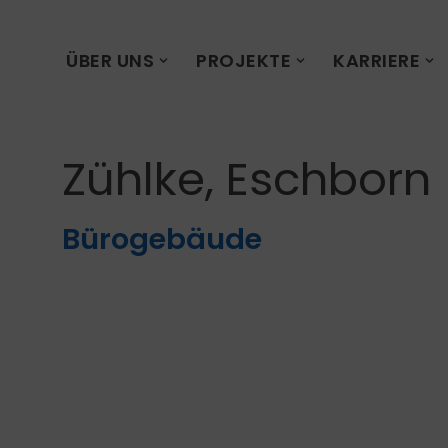
Zum
ÜBER UNS
PROJEKTE
KARRIERE
Inhalt
springen
Zühlke, Eschborn
Bürogebäude