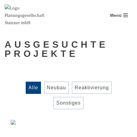
Menü
Zum
Inhalt
springen
AUSGESUCHTE
PROJEKTE
Alle
Neubau
Reaktivierung
Sonstiges